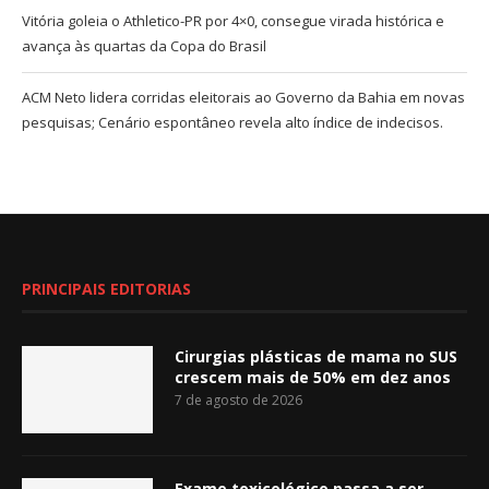
Vitória goleia o Athletico-PR por 4×0, consegue virada histórica e
avança às quartas da Copa do Brasil
ACM Neto lidera corridas eleitorais ao Governo da Bahia em novas
pesquisas; Cenário espontâneo revela alto índice de indecisos.
PRINCIPAIS EDITORIAS
Cirurgias plásticas de mama no SUS
crescem mais de 50% em dez anos
7 de agosto de 2026
Exame toxicológico passa a ser