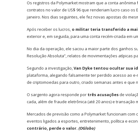
Os registros da Polymarket mostram que a conta anônima f
contratos no valor de US$ 96 que renderiam lucro caso os
janeiro. Nos dias seguintes, ele fez novas apostas do me
Após receber os lucros,
o militar teria transferido a m
exterior e, em seguida, para uma conta recém-criada em um
No dia da operação, ele sacou a maior parte dos ganhos s
Resolução Absoluta”, relatos de movimentações atípicas pa
Segundo a investigação,
Van Dyke tentou ocultar sua i
plataforma, alegando falsamente ter perdido acesso ao e-m
de criptomoedas para outro, criado semanas antes e que
O sargento agora responde por
três acusações
de violaç
cada, além de fraude eletrônica (até 20 anos) e transação m
Mercados de previsão como a Polymarket funcionam com co
eventos ligados a esportes, entretenimento, política e ec
contrário, perde o valor.
(OGlobo)