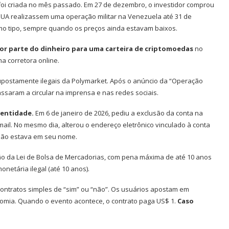
oi criada no mês passado. Em 27 de dezembro, o investidor comprou
 EUA realizassem uma operação militar na Venezuela até 31 de
smo tipo, sempre quando os preços ainda estavam baixos.
aior parte do dinheiro para uma carteira de criptomoedas
no
a corretora online.
upostamente ilegais da Polymarket. Após o anúncio da “Operação
ssaram a circular na imprensa e nas redes sociais.
dentidade.
Em 6 de janeiro de 2026, pediu a exclusão da conta na
ail. No mesmo dia, alterou o endereço eletrônico vinculado à conta
 não estava em seu nome.
ão da Lei de Bolsa de Mercadorias, com pena máxima de até 10 anos
onetária ilegal (até 10 anos).
ntratos simples de “sim” ou “não”. Os usuários apostam em
onomia. Quando o evento acontece, o contrato paga US$ 1.
Caso