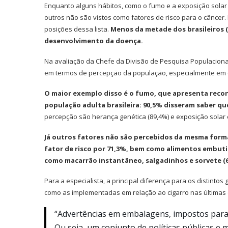
Enquanto alguns hábitos, como o fumo e a exposição sola
outros não são vistos como fatores de risco para o câncer
posições dessa lista.
Menos da metade dos brasileiros (4
desenvolvimento da doença.
Na avaliação da Chefe da Divisão de Pesquisa Populacional
em termos de percepção da população, especialmente em 
O maior exemplo disso é o fumo, que apresenta recon
população adulta brasileira: 90,5% disseram saber q
percepção são herança genética (89,4%) e exposição solar 
Já outros fatores não são percebidos da mesma form
fator de risco por 71,3%, bem como alimentos embuti
como macarrão instantâneo, salgadinhos e sorvete (
Para a especialista, a principal diferença para os distinto
como as implementadas em relação ao cigarro nas última
“Advertências em embalagens, impostos para 
Ou seja, um conjunto de políticas públicas e