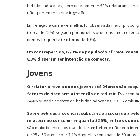
bebidas adoçadas, aproximadamente 53% relataram consu
não querem reduzir a ingestão.
Em relação à carne vermelha, foi observada maior proporç
(cerca de 45%), seguida por aqueles que consomem e ten
menos frequente (em torno de 10%).
Em contrapartida, 86,3% da população afirmou consu
8,3% disseram ter intenção de começar.
Jovens
O relatório revela que os jovens até 24 anos são os
fatores de risco sem a intenção de reduzir.
Esse compo
24,4% quando se trata de bebidas adoçadas, 29,5% embuti
Sobre bebidas alcoólicas, substância associada a pel
relatou não consumir enquanto 32,5%, entre os que 
são maioria entres os que declaram beber e não ter a int
de 25 a 59 anos e por 7,1% daqueles com mais de 60 anos.