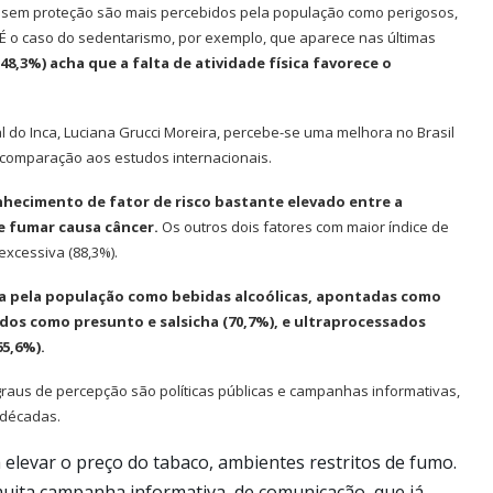
r sem proteção são mais percebidos pela população como perigosos,
. É o caso do sedentarismo, por exemplo, que aparece nas últimas
8,3%) acha que a falta de atividade física favorece o
 do Inca, Luciana Grucci Moreira, percebe-se uma melhora no Brasil
comparação aos estudos internacionais.
hecimento de fator de risco bastante elevado entre a
ue fumar causa câncer.
Os outros dois fatores com maior índice de
excessiva (88,3%).
a pela população como bebidas alcoólicas, apontadas como
dos como presunto e salsicha (70,7%), e ultraprocessados
65,6%).
s graus de percepção são políticas públicas e campanhas informativas,
s décadas.
elevar o preço do tabaco, ambientes restritos de fumo.
 muita campanha informativa, de comunicação, que já