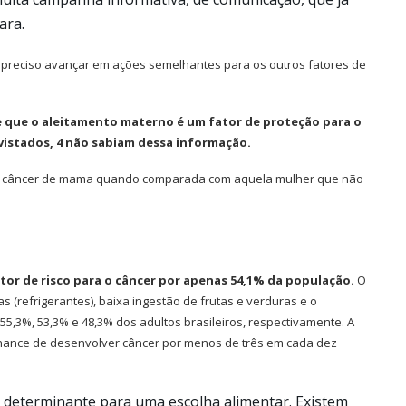
para.
é preciso avançar em ações semelhantes para os outros fatores de
 que o aleitamento materno é um fator de proteção para o
vistados, 4 não sabiam dessa informação.
o câncer de mama quando comparada com aquela mulher que não
tor de risco para o câncer por apenas 54,1% da população.
O
refrigerantes), baixa ingestão de frutas e verduras e o
,3%, 53,3% e 48,3% dos adultos brasileiros, respectivamente. A
hance de desenvolver câncer por menos de três em cada dez
 determinante para uma escolha alimentar. Existem