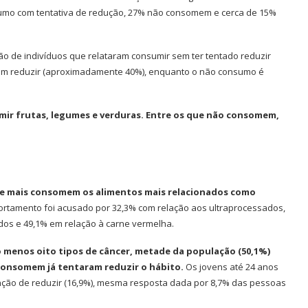
mo com tentativa de redução, 27% não consomem e cerca de 15%
ão de indivíduos que relataram consumir sem ter tentado reduzir
tam reduzir (aproximadamente 40%), enquanto o não consumo é
mir frutas, legumes e verduras. Entre os que não consomem,
 que mais consomem os alimentos mais relacionados como
rtamento foi acusado por 32,3% com relação aos ultraprocessados,
dos e 49,1% em relação à carne vermelha.
o menos oito tipos de câncer, metade da população (50,1%)
consomem já tentaram reduzir o hábito.
Os jovens até 24 anos
enção de reduzir (16,9%), mesma resposta dada por 8,7% das pessoas