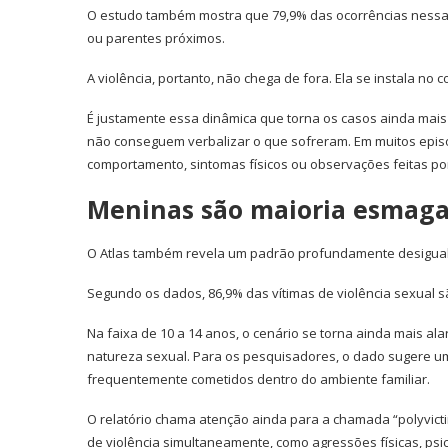
O estudo também mostra que 79,9% das ocorrências nessa 
ou parentes próximos.
A violência, portanto, não chega de fora. Ela se instala no c
É justamente essa dinâmica que torna os casos ainda mais 
não conseguem verbalizar o que sofreram. Em muitos epi
comportamento, sintomas físicos ou observações feitas po
Meninas são maioria esmaga
O Atlas também revela um padrão profundamente desigual
Segundo os dados, 86,9% das vítimas de violência sexual 
Na faixa de 10 a 14 anos, o cenário se torna ainda mais al
natureza sexual. Para os pesquisadores, o dado sugere 
frequentemente cometidos dentro do ambiente familiar.
O relatório chama atenção ainda para a chamada “polyvict
de violência simultaneamente, como agressões físicas, psic