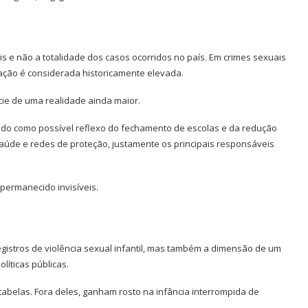
s e não a totalidade dos casos ocorridos no país. Em crimes sexuais
cação é considerada historicamente elevada.
cie de uma realidade ainda maior.
udo como possível reflexo do fechamento de escolas e da redução
saúde e redes de proteção, justamente os principais responsáveis
permanecido invisíveis.
egistros de violência sexual infantil, mas também a dimensão de um
líticas públicas.
tabelas. Fora deles, ganham rosto na infância interrompida de