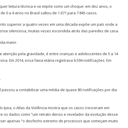
uer leitura técnica e se impõe como um choque: em dez anos, o
de 0 a 4 anos no Brasil saltou de 1.671 para 7.845 casos.
mento superior a quatro vezes em uma década expõe um país onde a
crise silenciosa, muitas vezes escondida atrás das paredes de casa.
nda maior.
 atenção pela gravidade, é entre crianças e adolescentes de 5 a 14
va. Em 2014, essa faixa etária registrava 6.594 notificações. Em
.
il passou a contabilizar uma média de quase 80 notificações por dia
lo Ipea, o Atlas da Violência mostra que os casos cresceram em
reve os dados como “um retrato denso e revelador da evolução desse
ma ser apenas “o desfecho extremo de processos que começam muito