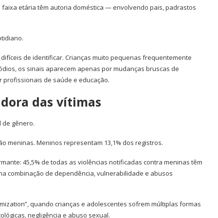
faixa etária têm autoria doméstica — envolvendo pais, padrastos
otidiano.
difíceis de identificar. Crianças muito pequenas frequentemente
sódios, os sinais aparecem apenas por mudanças bruscas de
r profissionais de saúde e educação.
dora das vítimas
 de gênero.
são meninas. Meninos representam 13,1% dos registros.
armante: 45,5% de todas as violências notificadas contra meninas têm
uma combinação de dependência, vulnerabilidade e abusos
imization”, quando crianças e adolescentes sofrem múltiplas formas
ológicas, negligência e abuso sexual.