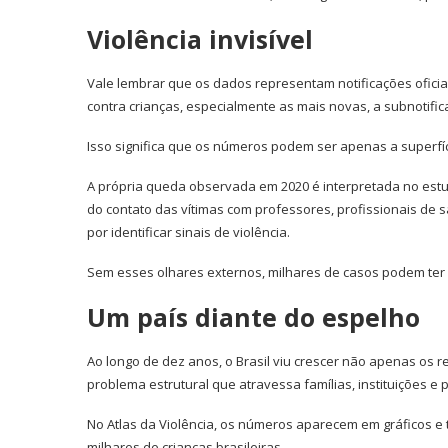
Violência invisível
Vale lembrar que os dados representam notificações oficiai
contra crianças, especialmente as mais novas, a subnotifi
Isso significa que os números podem ser apenas a superfí
A própria queda observada em 2020 é interpretada no est
do contato das vítimas com professores, profissionais de 
por identificar sinais de violência.
Sem esses olhares externos, milhares de casos podem ter 
Um país diante do espelho
Ao longo de dez anos, o Brasil viu crescer não apenas os r
problema estrutural que atravessa famílias, instituições e po
No Atlas da Violência, os números aparecem em gráficos e 
milhares de crianças brasileiras.