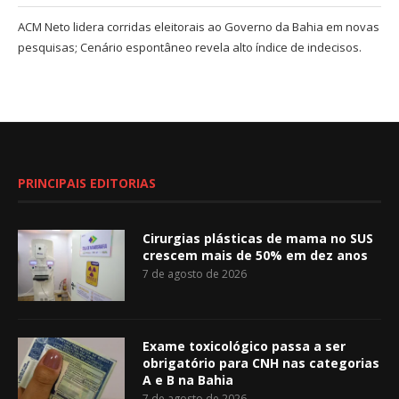
ACM Neto lidera corridas eleitorais ao Governo da Bahia em novas
pesquisas; Cenário espontâneo revela alto índice de indecisos.
PRINCIPAIS EDITORIAS
Cirurgias plásticas de mama no SUS
crescem mais de 50% em dez anos
7 de agosto de 2026
Exame toxicológico passa a ser
obrigatório para CNH nas categorias
A e B na Bahia
7 de agosto de 2026