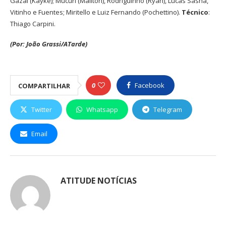
Gazal (Kayke); Mucuri (Maílton), Rodriguinho (Ryan), Lucas Sasha,
Vitinho e Fuentes; Miritello e Luiz Fernando (Pochettino).
Técnico
:
Thiago Carpini.
(Por: João Grassi/ATarde)
0
Facebook
COMPARTILHAR
Twitter
Whatsapp
Telegram
Email
ATITUDE NOTÍCIAS