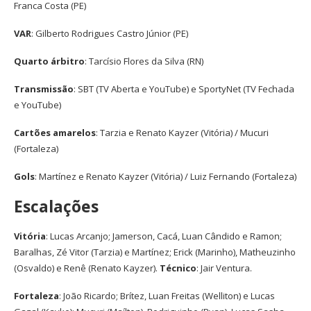
Franca Costa (PE)
VAR
: Gilberto Rodrigues Castro Júnior (PE)
Quarto árbitro
: Tarcísio Flores da Silva (RN)
Transmissão
: SBT (TV Aberta e YouTube) e SportyNet (TV Fechada
e YouTube)
Cartões amarelos
: Tarzia e Renato Kayzer (Vitória) / Mucuri
(Fortaleza)
Gols
: Martínez e Renato Kayzer (Vitória) / Luiz Fernando (Fortaleza)
Escalações
Vitória
: Lucas Arcanjo; Jamerson, Cacá, Luan Cândido e Ramon;
Baralhas, Zé Vitor (Tarzia) e Martínez; Erick (Marinho), Matheuzinho
(Osvaldo) e Renê (Renato Kayzer).
Técnico
: Jair Ventura.
Fortaleza
: João Ricardo; Brítez, Luan Freitas (Welliton) e Lucas