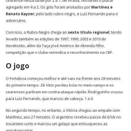
cearense nesta tarde por 2 a 1, de virada, fechando o placar
agregado em 4 a 2. Os gols foram anotados por
Martínez e
Renato Kayzer
, pelo lado rubro-negro, e Luiz Fernando para o
adversário.
Com isso, o Rubro-Negro chega ao
sexto título regional
, tendo
levado também as edições de 1997, 1999, 2003 e 2010 do
Nordestão, além da Taça José Américo de Almeida Filho,
competição que o clube reivindica o reconhecimento na CBF.
O jogo
O Fortaleza começou melhor e até saiu na frente aos 28 minutos
do primeiro tempo. Zé Vitor perdeu bola no meio-campo e os
cearenses partiram em contra-ataque rápido. Rodriguinho cruzou
para Luiz Fernando, que marcou de cabeça. 1 a 0.
No segundo tempo, no entanto, o Vitória chegou ao empate com
Martínez, aos 27 minutos. O argentino recebeu passe de Erick no
escanteio curto e marcou um golaço que enlouqueceu as
arquibancadas.