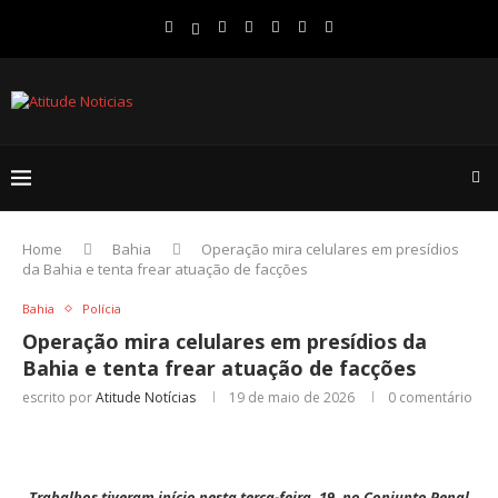
Home
Bahia
Operação mira celulares em presídios
da Bahia e tenta frear atuação de facções
Bahia
Polícia
Operação mira celulares em presídios da
Bahia e tenta frear atuação de facções
escrito por
Atitude Notícias
19 de maio de 2026
0 comentário
Trabalhos tiveram início nesta terça-feira, 19, no Conjunto Penal