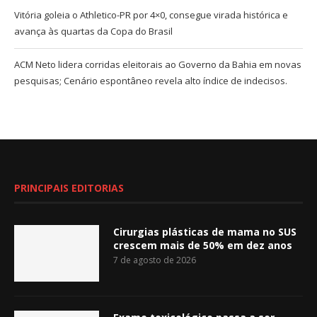
Vitória goleia o Athletico-PR por 4×0, consegue virada histórica e
avança às quartas da Copa do Brasil
ACM Neto lidera corridas eleitorais ao Governo da Bahia em novas
pesquisas; Cenário espontâneo revela alto índice de indecisos.
PRINCIPAIS EDITORIAS
Cirurgias plásticas de mama no SUS
crescem mais de 50% em dez anos
7 de agosto de 2026