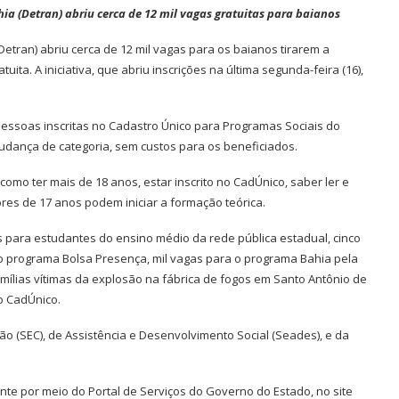
a (Detran) abriu cerca de 12 mil vagas gratuitas para baianos
etran) abriu cerca de 12 mil vagas para os baianos tirarem a
uita. A iniciativa, que abriu inscrições na última segunda-feira (16),
pessoas inscritas no Cadastro Único para Programas Sociais do
dança de categoria, sem custos para os beneficiados.
 como ter mais de 18 anos, estar inscrito no CadÚnico, saber ler e
res de 17 anos podem iniciar a formação teórica.
s para estudantes do ensino médio da rede pública estadual, cinco
 no programa Bolsa Presença, mil vagas para o programa Bahia pela
mílias vítimas da explosão na fábrica de fogos em Santo Antônio de
o CadÚnico.
o (SEC), de Assistência e Desenvolvimento Social (Seades), e da
te por meio do Portal de Serviços do Governo do Estado, no site