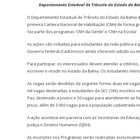
Departamento Estadual de Trânsito do Estado da Bahi
O Departamento Estadual de Trânsito do Estado da Bahia (D
primeira Carteira Nacional de Habilitação (CNH) de forma grat
faz parte dos programas ‘CNH da Gente’ e ‘CNH na Escola’.
As ações são voltadas para estudantes da rede pública e 
Governo Federal (CadÚnico) e ainda oferecem adição ou mu
Para participar, os interessados devem atender a critérios,
escrever e residir no estado da Bahia. Os estudantes meno
As vagas serão divididas da seguinte forma: duas mil vaga
mil vagas destinadas a estudantes da SEC (18+), inscritos
Paz, destinado a jovens e 50 vagas para atendimento as fa
Jesus, além de 3.950 vagas para a população cadastrada n
A ação acontece em parceria com as Secretarias da Educaçã
Justiça e Direitos Humanos (SJDH).
As inscrições nos Programas serão realizadas exclusivamen