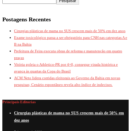
Pesquisar
Postagens Recentes
Cirurgias plásticas de mama no SUS crescem mais de 50% em dez anos
Exame toxicológico passa a ser obrigatório para CNH nas categorias A e
B na Bahia
Prefeitura de Feira executa obras de reforma e manutenção em quatro
praças
Vitória goleia o Athletico-PR por 4×0, consegue virada histórica e
avança às quartas da Copa do Brasil
ACM Neto lidera corridas eleitorais ao Governo da Bahia em novas
pesquisas; Cenário espontâneo revela alto índice de indecisos.
Principais Editorias
Cirurgias plásticas de mama no SUS crescem mais de 50% em
dez anos