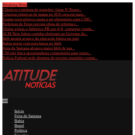
Breaking News
Clássicos e mistura de gerações: Guns N’ Roses...
Cirurgias plásticas de mama no SUS crescem mais...
Exame toxicológico passa a ser obrigatório para CNH...
Prefeitura de Feira executa obras de reforma e...
Vitória goleia o Athletico-PR por 4×0, consegue virada...
ACM Neto lidera corridas eleitorais ao Governo da...
Ideb mostra avanço da educação básica no país
Bahia segue com nota baixa no Ideb
Feira de Santana alcança maior Ideb de sua...
CNJ põe fim à aposentadoria compulsória para juízes...
Polícia Federal pede abertura de terceiro inquérito contra...
Início
Feira de Santana
Bahia
Brasil
Política