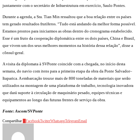
juntamente com o secretário de Infraestrutura em exercício, Saulo Pontes.
Durante a agenda, a Sra. Tian Min ressaltou que a boa relação entre os países
tem gerado resultados frutíferos. “Tudo está andando da melhor forma possível.
Estamos prontos para iniciarmos as obras dentro do cronograma estabelecido.
Esse é um fruto da cooperação diplomática entre os dois países, China e Brasil,
que vivem um dos seus melhores momentos na história dessa relação”, disse a
cônsul-geral.
A visita da diplomata à SVPonte coincide com a chegada, no início desta
semana, do navio com itens para a primeira etapa da obra da Ponte Salvador–
Itaparica. A embarcação trouxe mais de 800 toneladas de materiais que serão
utilizados na montagem de uma plataforma de trabalho, tecnologia inovadora
que dará suporte à circulação de maquinário pesado, equipes técnicas e
equipamentos ao longo das futuras frentes de serviço da obra.
Fonte: Ascom/SVPonte
Compartilhar
0
Facebook
Twitter
Whatsapp
Telegram
Email