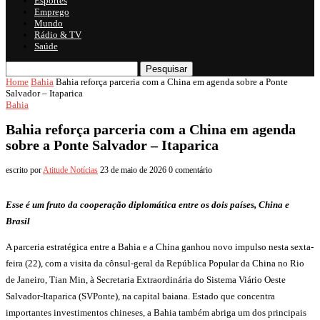
Esportes
Emprego
Mundo
Rádio & TV
Saúde
Pesquisar
Home
Bahia
Bahia reforça parceria com a China em agenda sobre a Ponte
Salvador – Itaparica
Bahia
Bahia reforça parceria com a China em agenda
sobre a Ponte Salvador – Itaparica
escrito por
Atitude Notícias
23 de maio de 2026
0 comentário
Esse é um fruto da cooperação diplomática entre os dois países, China e
Brasil
A parceria estratégica entre a Bahia e a China ganhou novo impulso nesta sexta-
feira (22), com a visita da cônsul-geral da República Popular da China no Rio
de Janeiro, Tian Min, à Secretaria Extraordinária do Sistema Viário Oeste
Salvador-Itaparica (SVPonte), na capital baiana. Estado que concentra
importantes investimentos chineses, a Bahia também abriga um dos principais