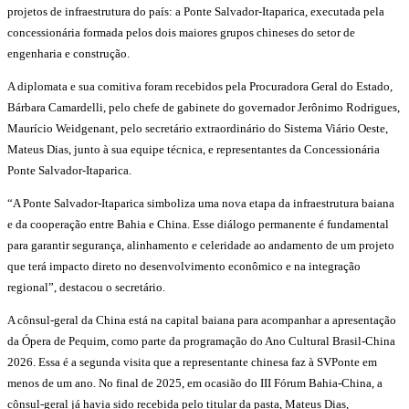
projetos de infraestrutura do país: a Ponte Salvador-Itaparica, executada pela
concessionária formada pelos dois maiores grupos chineses do setor de
engenharia e construção.
A diplomata e sua comitiva foram recebidos pela Procuradora Geral do Estado,
Bárbara Camardelli, pelo chefe de gabinete do governador Jerônimo Rodrigues,
Maurício Weidgenant, pelo secretário extraordinário do Sistema Viário Oeste,
Mateus Dias, junto à sua equipe técnica, e representantes da Concessionária
Ponte Salvador-Itaparica.
“A Ponte Salvador-Itaparica simboliza uma nova etapa da infraestrutura baiana
e da cooperação entre Bahia e China. Esse diálogo permanente é fundamental
para garantir segurança, alinhamento e celeridade ao andamento de um projeto
que terá impacto direto no desenvolvimento econômico e na integração
regional”, destacou o secretário.
A cônsul-geral da China está na capital baiana para acompanhar a apresentação
da Ópera de Pequim, como parte da programação do Ano Cultural Brasil-China
2026. Essa é a segunda visita que a representante chinesa faz à SVPonte em
menos de um ano. No final de 2025, em ocasião do III Fórum Bahia-China, a
cônsul-geral já havia sido recebida pelo titular da pasta, Mateus Dias,